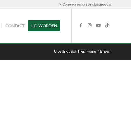
☞ Doneren renovatie clubgebouw
CONTACT
LID WORDEN
U bevindt zich hier:
Home
/
jansen