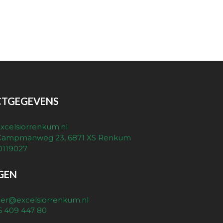
TGEGEVENS
xcelsiorrenkum.nl
 Campmanweg 23, 6871 XS Renkum
0119027
GEN
r@excelsiorrenkum.nl
)6 409 447 80