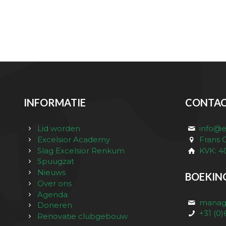
INFORMATIE
CONTAC
Lid worden
info@e
Excelsior Academy
Frans
Slag Excelsior Renkum
KVK: 4
Spuugzat
Nieuws
BOEKIN
Over ons
Agenda
manage
Doneren
+31 (0
Renovatie clubgebouw